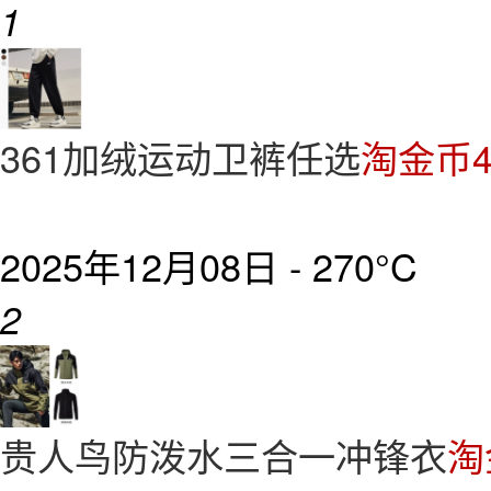
1
361加绒运动卫裤任选
淘金币4
2025年12月08日 -
270°C
2
贵人鸟防泼水三合一冲锋衣
淘