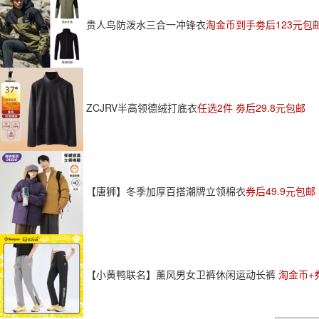
贵人鸟防泼水三合一冲锋衣
淘金币到手劵后123元包
ZCJRV半高领德绒打底衣
任选2件 劵后29.8元包邮
【唐狮】冬季加厚百搭潮牌立领棉衣
券后49.9元包邮
【小黄鸭联名】薰风男女卫裤休闲运动长裤
淘金币+