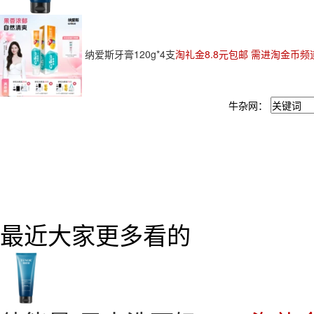
纳爱斯牙膏120g*4支
淘礼金8.8元包邮 需进淘金币频道
牛杂网：
最近大家更多看的