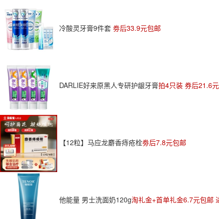
冷酸灵牙膏9件套
劵后33.9元包邮
DARLIE好来原黑人专研护龈牙膏
拍4只装 券后21.6
【12粒】马应龙麝香痔疮栓
劵后7.8元包邮
他能量 男士洗面奶120g
淘礼金+首单礼金6.7元包邮 