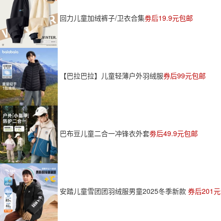
回力儿童加绒裤子/卫衣合集
劵后19.9元包邮
【巴拉巴拉】儿童轻薄户外羽绒服
券后99元包邮
巴布豆儿童二合一冲锋衣外套
劵后49.9元包邮
安踏儿童雪团团羽绒服男童2025冬季新款
券后201