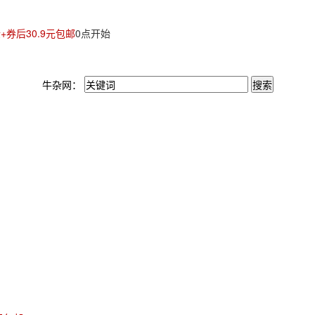
+券后30.9元包邮
0点开始
牛杂网：