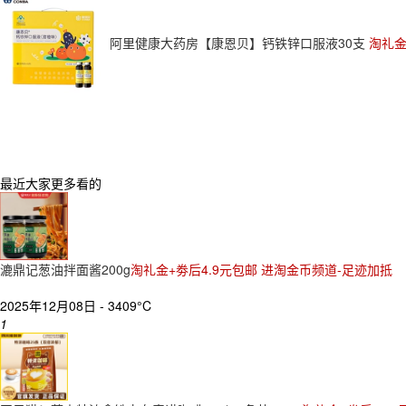
阿里健康大药房【康恩贝】钙铁锌口服液30支
淘礼金
最近大家更多看的
漉鼎记葱油拌面酱200g
淘礼金+劵后4.9元包邮 进淘金币频道-足迹加抵
2025年12月08日 -
3409°C
1