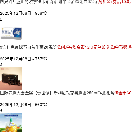
四只猫！蓝山特浓拿铁卡布奇诺咖啡15g*25条共375g
淘礼金+劵后15.9
2025年12月08日 -
958°C
2
3盒！免疫球蛋白益生菌20条/盒
淘礼金+淘金币12.9元包邮 进淘金币频道
2025年12月08日 -
757°C
3
国际养蜂大会金奖【壹世健】新疆尼勒克黑蜂蜜250ml*4瓶礼盒
淘金币6
2025年12月08日 -
660°C
4