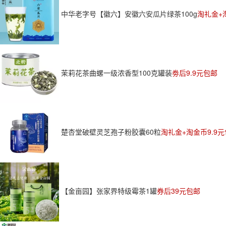
中华老字号【徽六】安徽六安瓜片绿茶100g
淘礼金+
茉莉花茶曲螺一级浓香型100克罐装
劵后9.9元包邮
楚杏堂破壁灵芝孢子粉胶囊60粒
淘礼金+淘金币9.9
【金亩园】张家界特级霉茶1罐
券后39元包邮