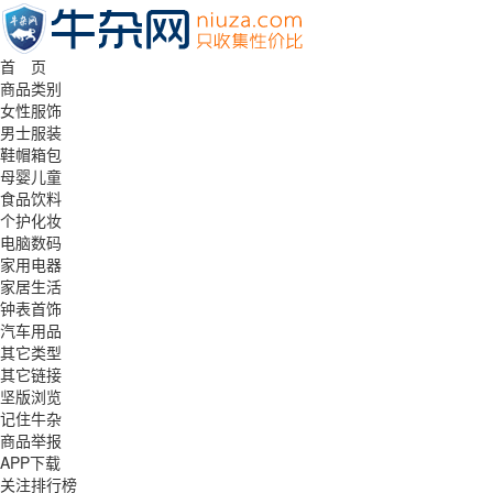
首 页
商品类别
女性服饰
男士服装
鞋帽箱包
母婴儿童
食品饮料
个护化妆
电脑数码
家用电器
家居生活
钟表首饰
汽车用品
其它类型
其它链接
坚版浏览
记住牛杂
商品举报
APP下载
关注排行榜