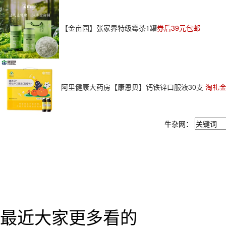
【金亩园】张家界特级霉茶1罐
券后39元包邮
阿里健康大药房【康恩贝】钙铁锌口服液30支
淘礼金
牛杂网：
最近大家更多看的