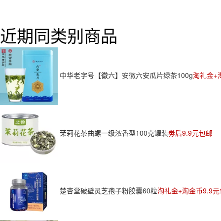
近期同类别商品
中华老字号【徽六】安徽六安瓜片绿茶100g
淘礼金+
茉莉花茶曲螺一级浓香型100克罐装
劵后9.9元包邮
楚杏堂破壁灵芝孢子粉胶囊60粒
淘礼金+淘金币9.9