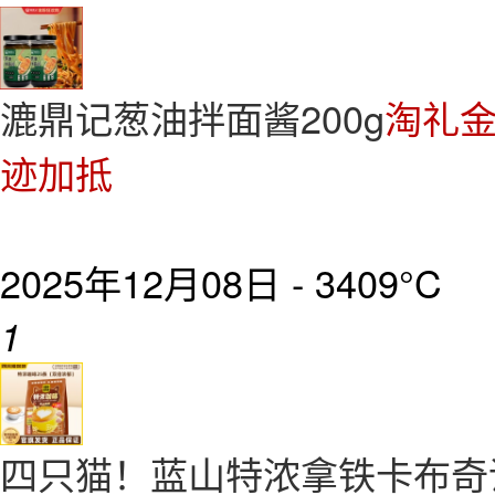
漉鼎记葱油拌面酱200g
淘礼金
迹加抵
2025年12月08日 -
3409°C
1
四只猫！蓝山特浓拿铁卡布奇诺咖