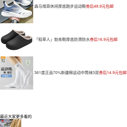
森马增高休闲厚底跑步运动鞋
劵后49.9元包邮
「稻草人」勃肯鞋厚底防滑防水
券后16.9元包邮
361度正品70%新疆棉运动中筒袜3双
券后14.9元包邮
最近大家更多看的