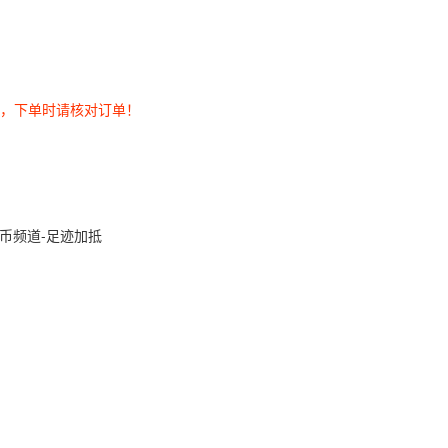
券，下单时请核对订单！
币频道-足迹加抵