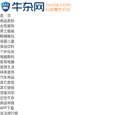
首 页
商品类别
女性服饰
男士服装
鞋帽箱包
母婴儿童
食品饮料
个护化妆
电脑数码
家用电器
家居生活
钟表首饰
汽车用品
其它类型
其它链接
坚版浏览
记住牛杂
商品举报
APP下载
关注排行榜