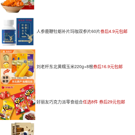
人参鹿鞭牡蛎补片玛咖双参片60片
劵后4.9元包邮
刘老杆东北黄糯玉米220g×8根
券后16.9元包邮
好丽友巧克力派零食组合
任选8件 券后29元包邮