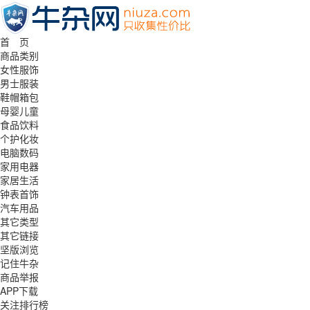
首 页
商品类别
女性服饰
男士服装
鞋帽箱包
母婴儿童
食品饮料
个护化妆
电脑数码
家用电器
家居生活
钟表首饰
汽车用品
其它类型
其它链接
坚版浏览
记住牛杂
商品举报
APP下载
关注排行榜