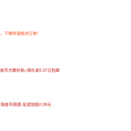
券，下单时请核对订单！
金币大额补贴+淘礼金5.37元包邮
进淘金币频道-足迹加抵0.39元