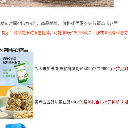
发布时间4小时内的，商品地址、价格或优惠券失效请点击这里
提示：商品是限时限量促销，可能隔5分钟价格就会上涨或者没有优惠
近期同类别商品
久大未加碘/加碘精纯食用盐400g*7共2800g
下拉点淘
黄老五五酥坊果仁酥400g*2袋
淘礼金16.5元包邮 需