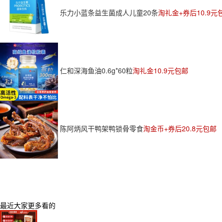
乐力小蓝条益生菌成人儿童20条
淘礼金+券后10.9元
仁和深海鱼油0.6g*60粒
淘礼金10.9元包邮
陈阿炳风干鸭架鸭锁骨零食
淘金币+券后20.8元包邮
最近大家更多看的