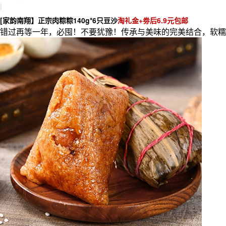
|
[家韵南翔】正宗肉粽粽140g*6只豆沙
淘礼金+劵后6.9元包邮
错过再等一年，必囤！不要犹豫！传承与美味的完美结合，软糯