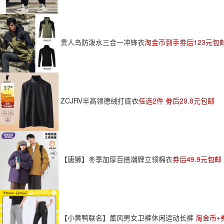
贵人鸟防泼水三合一冲锋衣
淘金币到手劵后123元包
ZCJRV半高领德绒打底衣
任选2件 劵后29.8元包邮
【唐狮】冬季加厚百搭潮牌立领棉衣
券后49.9元包邮
【小黄鸭联名】薰风男女卫裤休闲运动长裤
淘金币+