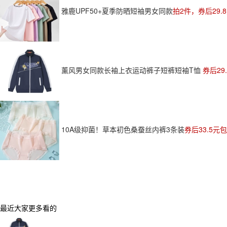
雅鹿UPF50+夏季防晒短袖男女同款
拍2件，券后29.
薰风男女同款长袖上衣运动裤子短裤短袖T恤
券后29
10A级抑菌！草本初色桑蚕丝内裤3条装
券后33.5元
最近大家更多看的