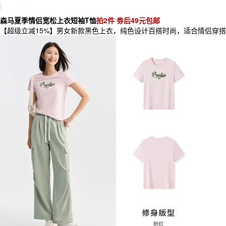
|
森马夏季情侣宽松上衣短袖T恤
拍2件 劵后49元包邮
【超级立减15%】男女新款黑色上衣，纯色设计百搭时尚，适合情侣穿