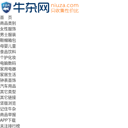
首 页
商品类别
女性服饰
男士服装
鞋帽箱包
母婴儿童
食品饮料
个护化妆
电脑数码
家用电器
家居生活
钟表首饰
汽车用品
其它类型
其它链接
坚版浏览
记住牛杂
商品举报
APP下载
关注排行榜