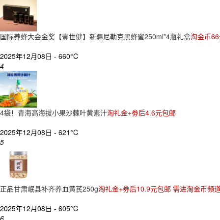
国际养蜂大会金奖【壹世健】新疆尼勒克黑蜂蜜250ml*4瓶礼盒
淘金币6
2025年12月08日 -
660°C
4
4袋！青海高海拔小果沙棘叶黄素汁
淘礼金+劵后4.6元包邮
2025年12月08日 -
621°C
5
正品甘肃岷县补齐养血黄芪250g
淘礼金+券后10.9元包邮 需进淘金币频道
2025年12月08日 -
605°C
6