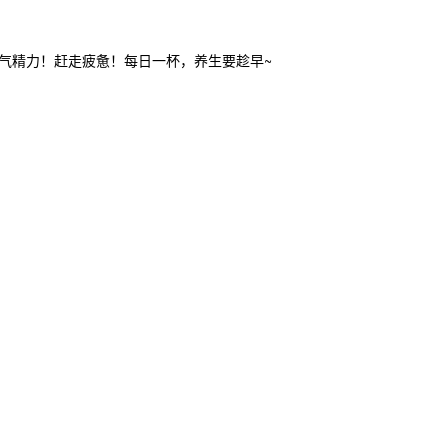
元气精力！赶走疲惫！每日一杯，养生要趁早~