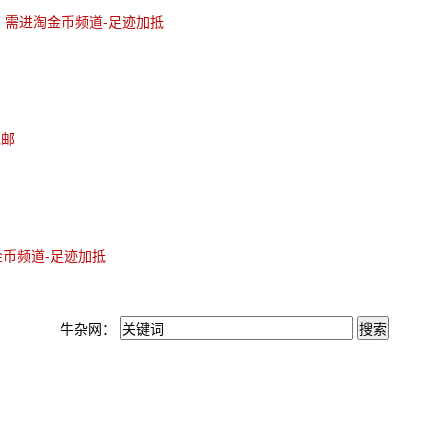
邮 需进淘金币频道-足迹加抵
包邮
金币频道-足迹加抵
牛杂网：