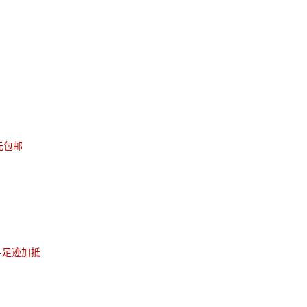
元包邮
-足迹加抵