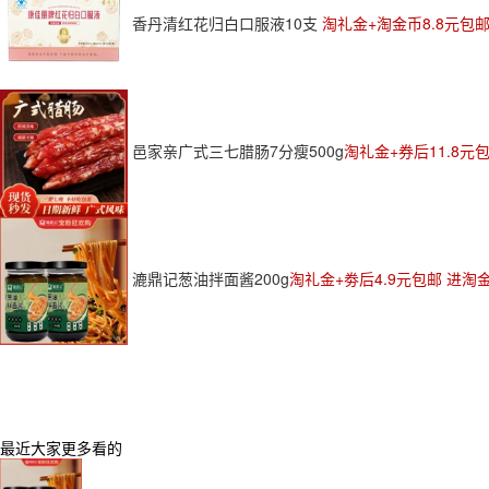
香丹清红花归白口服液10支
淘礼金+淘金币8.8元包
邑家亲广式三七腊肠7分瘦500g
淘礼金+券后11.8元
漉鼎记葱油拌面酱200g
淘礼金+劵后4.9元包邮 进淘
最近大家更多看的