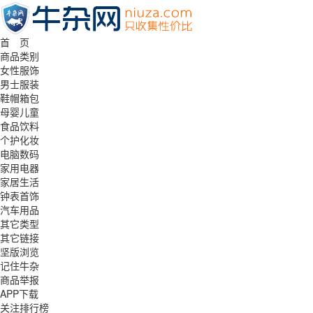
首 页
商品类别
女性服饰
男士服装
鞋帽箱包
母婴儿童
食品饮料
个护化妆
电脑数码
家用电器
家居生活
钟表首饰
汽车用品
其它类型
其它链接
坚版浏览
记住牛杂
商品举报
APP下载
关注排行榜