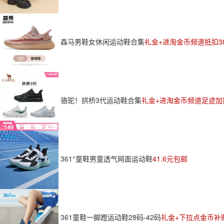
森马男鞋女休闲运动鞋合集
礼金+进淘金币频道抵扣38
骆驼！拱桥3代运动鞋合集
礼金+进淘金币频道足迹加抵
361°童鞋男童透气网面运动鞋
41.6元包邮
361童鞋一脚蹬运动鞋28码-42码
礼金+下拉点金币补贴