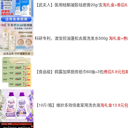
【武夫人】医用硅酮凝胶祛疤膏20g/支
淘礼金+劵后6
科研专利，澳宝控油蓬松去屑洗发水500g
淘礼金+券
【食品级】鸥露加厚厨房纸巾60抽×3包
券后5.9元包
【10斤/瓶】维妙多效倍柔家用洗衣液
淘礼金13.9元