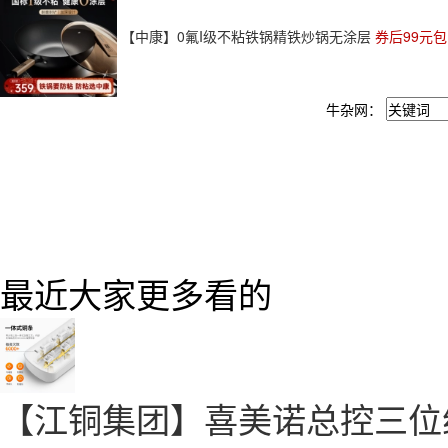
【中康】0氟I级不粘铁锅精铁炒锅无涂层
券后99元
牛杂网：
最近大家更多看的
【江铜集团】喜美诺总控三