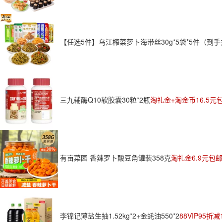
【任选5件】乌江榨菜萝卜海带丝30g*5袋*5件（到手
三九辅酶Q10软胶囊30粒*2瓶
淘礼金+淘金币16.5元
有亩菜园 香辣罗卜酸豆角罐装358克
淘礼金6.9元包
李锦记薄盐生抽1.52kg*2+金蚝油550*2
88VIP95折