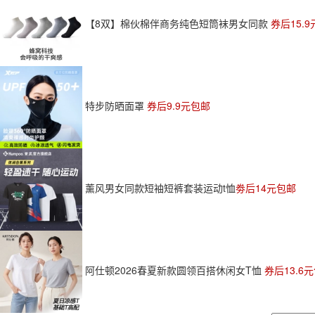
【8双】棉伙棉伴商务纯色短筒袜男女同款
券后15.
特步防晒面罩
券后9.9元包邮
薰风男女同款短袖短裤套装运动t恤
劵后14元包邮
阿仕顿2026春夏新款圆领百搭休闲女T恤
券后13.6