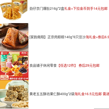
劲仔京门爆肚216g*2盒
礼金+下拉金币到手14元包邮
[家韵南翔】正宗肉粽粽140g*6只豆沙
淘礼金+劵后6.
良品铺子休闲零食
【任选12件】 券后29元包邮
黄老五五酥坊果仁酥400g*2袋
淘礼金16.5元包邮 需