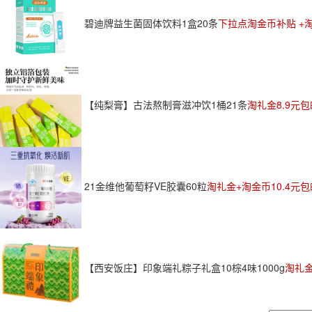
碧迪牌益生菌固体饮料1盒20条
下拉点淘金币补贴 +淘
【纯梨膏】古法熬制膏滋冲饮1桶21条
淘礼金8.9元包
21金维他葡萄籽VE胶囊60粒
淘礼金+淘金币10.4元包
【西安饭庄】印象端礼粽子礼盒10棕4味1000g
淘礼金