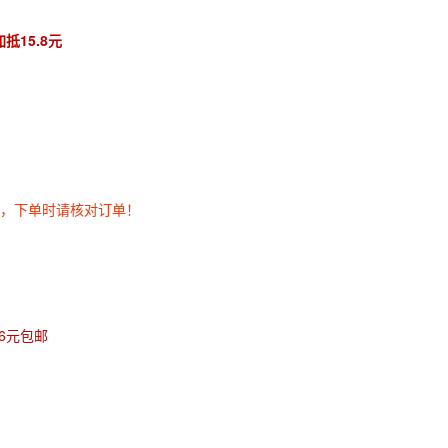
抵15.8元
。
券，下单时请核对订单！
.6元包邮