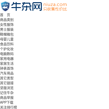
首 页
商品类别
女性服饰
男士服装
鞋帽箱包
母婴儿童
食品饮料
个护化妆
电脑数码
家用电器
家居生活
钟表首饰
汽车用品
其它类型
其它链接
坚版浏览
记住牛杂
商品举报
APP下载
关注排行榜