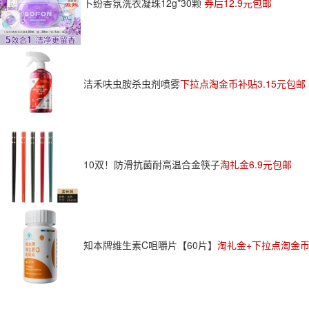
卜纷香氛洗衣凝珠12g*30颗
券后12.9元包邮
洁禾呋虫胺杀虫剂喷雾
下拉点淘金币补贴3.15元包邮
10双！防滑抗菌耐高温合金筷子
淘礼金6.9元包邮
知本牌维生素C咀嚼片【60片】
淘礼金+下拉点淘金币