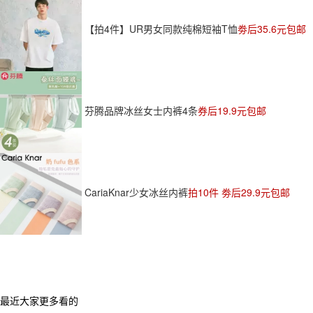
【拍4件】UR男女同款纯棉短袖T恤
劵后35.6元包邮
芬腾品牌冰丝女士内裤4条
券后19.9元包邮
CariaKnar少女冰丝内裤
拍10件 劵后29.9元包邮
最近大家更多看的