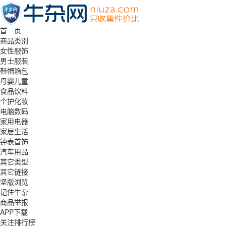
首 页
商品类别
女性服饰
男士服装
鞋帽箱包
母婴儿童
食品饮料
个护化妆
电脑数码
家用电器
家居生活
钟表首饰
汽车用品
其它类型
其它链接
坚版浏览
记住牛杂
商品举报
APP下载
关注排行榜