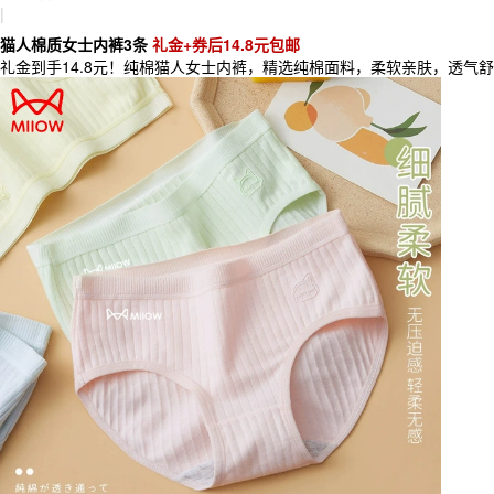
|
猫人棉质女士内裤3条
礼金+券后14.8元包邮
礼金到手14.8元！纯棉猫人女士内裤，精选纯棉面料，柔软亲肤，透气