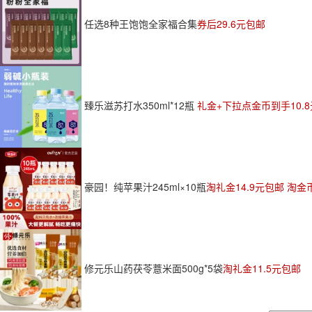
任选8种王饱饱全家福合集
券后29.6元包邮
臻乐滋苏打水350ml*12瓶
礼金+下拉点金币到手10.
豪园！纯苹果汁245ml×10瓶
淘礼金14.9元包邮 淘金
修元乐山药茯苓薏米面500g*5袋
淘礼金11.5元包邮