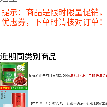
提示：商品是限时限量促销，
优惠券，下单时请核对订单！
近期同类别商品
绿标鲜正宗郫县豆瓣酱500g
淘礼金4.9元包邮 进淘金
【中华老字号】徽六 祁门红茶一级浓香红茶120g*2罐 