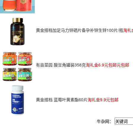
黄金搭档加足马力锌硒片备孕补锌生锌100片/瓶
淘礼
有亩菜园 酸豆角罐装358克
淘礼金6.9元包邮元包邮
黄金搭档 蓝莓叶黄素酯60片
淘礼金9.9元包邮
牛杂网：