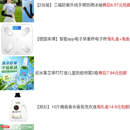
【2对装】三福防紫外线手臂防晒冰袖
券后6.57元包
【德国本博】智能app电子体重秤电子秤
淘礼金+淘金
初水集艾草叮叮液儿童防蚊喷雾2瓶
券后7.94元包邮
【岚衫】10斤桶装香水香氛洗衣液
淘礼金14.9元包邮