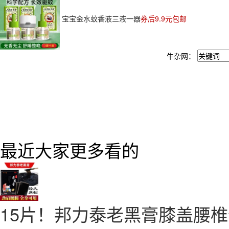
宝宝金水蚊香液三液一器
券后9.9元包邮
牛杂网：
最近大家更多看的
15片！邦力泰老黑膏膝盖腰