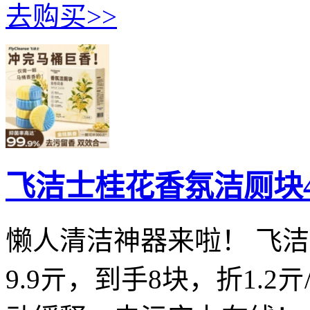
去购买>>
飞洁士桂花香氛洁厕块4
懒人清洁神器来啦！ 飞洁
9.9亓，到手8块，折1.