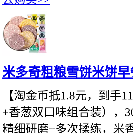
米多奇粗粮雪饼米饼早餐
【淘金币抵1.8元，到手1
+香葱双口味组合装），
精细研磨+多次揉练，米香