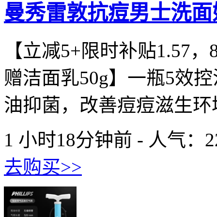
曼秀雷敦抗痘男士洗面奶
【立减5+限时补贴1.57，88
赠洁面乳50g】一瓶5效
油抑菌，改善痘痘滋生环境
1 小时18分钟前 - 人气：
2
去购买>>