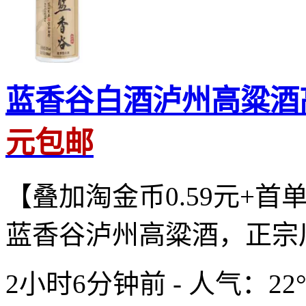
蓝香谷白酒泸州高粱酒
元包邮
【叠加淘金币0.59元+首
蓝香谷泸州高粱酒，正宗川
2小时6分钟前 - 人气：
22