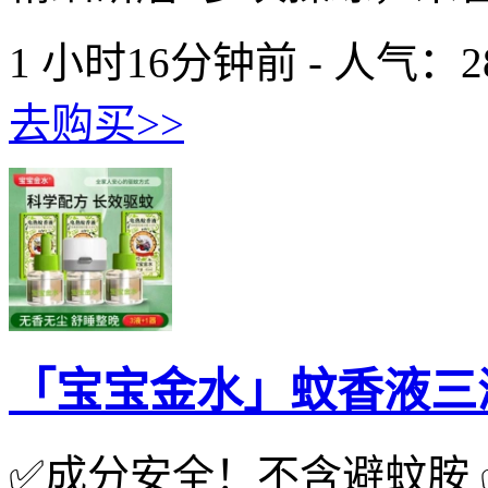
1 小时16分钟前 - 人气：
2
去购买>>
「宝宝金水」蚊香液三
✅️成分安全！不含避蚊胺 