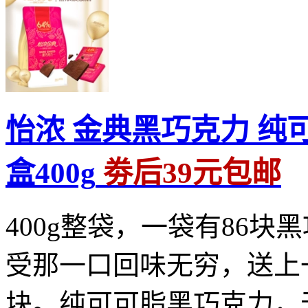
怡浓 金典黑巧克力 纯可
盒400g
劵后39元包邮
400g整袋，一袋有86
受那一口回味无穷，送上
块。纯可可脂黑巧克力，无