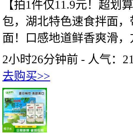
【拍1件仅11.9元！超划
包，湖北特色速食拌面，
面！口感地道鲜香爽滑，方
2小时26分钟前 - 人气：
2
去购买>>