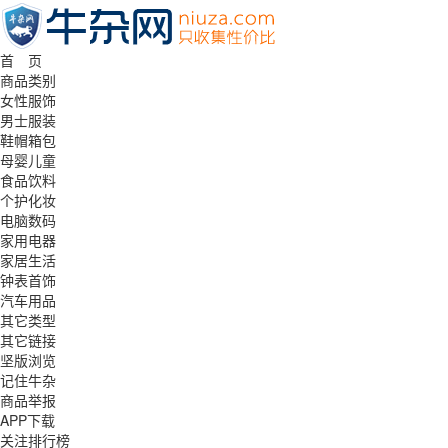
首 页
商品类别
女性服饰
男士服装
鞋帽箱包
母婴儿童
食品饮料
个护化妆
电脑数码
家用电器
家居生活
钟表首饰
汽车用品
其它类型
其它链接
坚版浏览
记住牛杂
商品举报
APP下载
关注排行榜