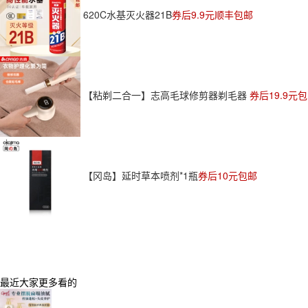
620C水基灭火器21B
券后9.9元顺丰包邮
【粘剃二合一】志高毛球修剪器剃毛器
券后19.9元
【冈岛】延时草本喷剂*1瓶
券后10元包邮
最近大家更多看的