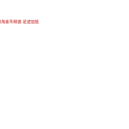
进淘金币频道-足迹加抵