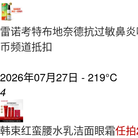
雷诺考特布地奈德抗过敏鼻炎
币频道抵扣
2026年07月27日 -
219°C
4
韩束红蛮腰水乳洁面眼霜
任拍