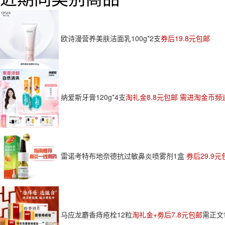
欧诗漫营养美肤洁面乳100g*2支
券后19.8元包邮
纳爱斯牙膏120g*4支
淘礼金8.8元包邮 需进淘金币频道
雷诺考特布地奈德抗过敏鼻炎喷雾剂1盒
券后29.9元
马应龙麝香痔疮栓12粒
淘礼金+劵后7.8元包邮
需正文