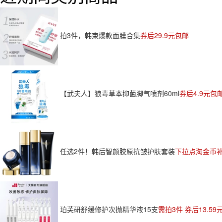
拍3件，韩束爆款面膜合集
券后29.9元包邮
【武夫人】狼毒草本抑菌脚气喷剂60ml
券后4.9元包
任选2件！韩后智颜胶原抗皱护肤套装
下拉点淘金币补贴
珀芙研舒缓修护次抛精华液15支
需拍3件 券后13.59