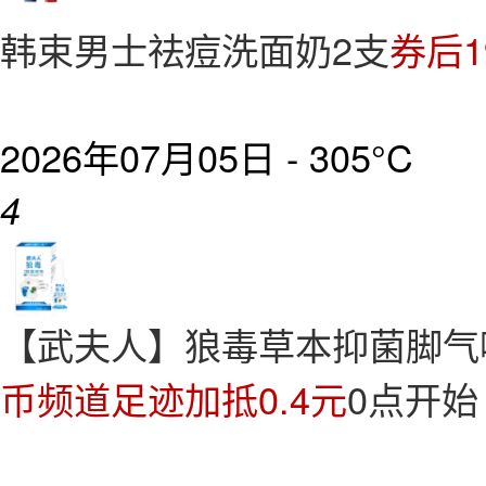
韩束男士祛痘洗面奶2支
券后1
2026年07月05日 -
305°C
4
【武夫人】狼毒草本抑菌脚气喷
币频道足迹加抵0.4元
0点开始