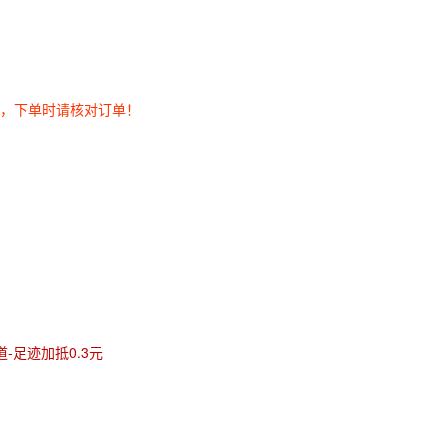
券，下单时请核对订单！
-足迹加抵0.3元