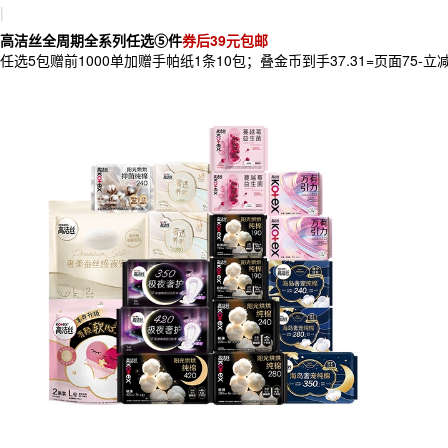
|
高洁丝全周期全系列任选⑤件
券后39元包邮
任选5包赠前1000单加赠手帕纸1条10包；叠金币到手37.31=页面75-立减1