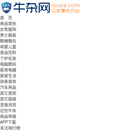
首 页
商品类别
女性服饰
男士服装
鞋帽箱包
母婴儿童
食品饮料
个护化妆
电脑数码
家用电器
家居生活
钟表首饰
汽车用品
其它类型
其它链接
坚版浏览
记住牛杂
商品举报
APP下载
关注排行榜