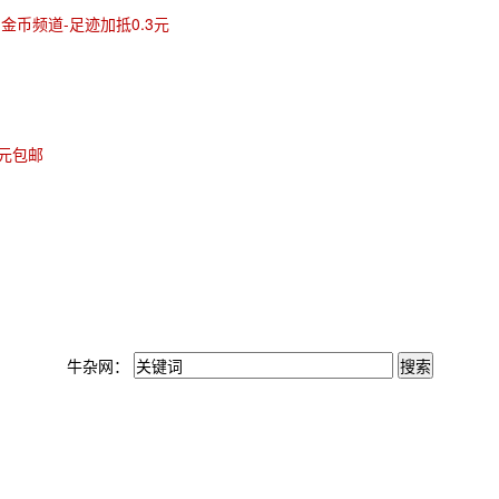
淘金币频道-足迹加抵0.3元
3元包邮
牛杂网：