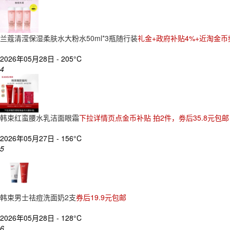
兰蔻清滢保湿柔肤水大粉水50ml*3瓶随行装
礼金+政府补贴4%+近淘金币
2026年05月28日 -
205°C
4
韩束红蛮腰水乳洁面眼霜
下拉详情页点金币补贴 拍2件，劵后35.8元包邮
2026年05月27日 -
156°C
5
韩束男士祛痘洗面奶2支
券后19.9元包邮
2026年05月28日 -
128°C
6