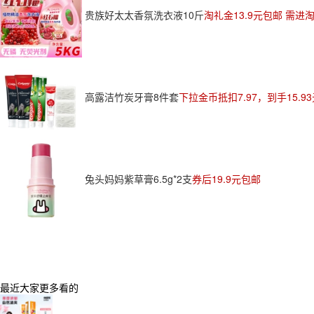
贵族好太太香氛洗衣液10斤
淘礼金13.9元包邮 需进
高露洁竹炭牙膏8件套
下拉金币抵扣7.97，到手15.9
兔头妈妈紫草膏6.5g*2支
券后19.9元包邮
最近大家更多看的