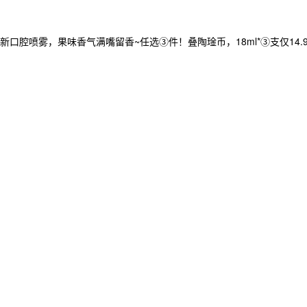
腔喷雾，果味香气满嘴留香~任选③件！叠陶琻币，18ml*③支仅14.