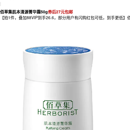
|
佰草集肌本清源菁华霜50g
券后27元包邮
【拍1件，叠加88VIP到手26.6，部分用户有闪购红包可低，到手更低