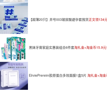
【超薄20只】井号003玻尿酸避孕套囤货
正文领134
黑妹牙膏家庭实惠装组合6件套
淘礼金+淘金币15.9
ElrviePrereim胶原蛋白多效面膜1盒5片
淘礼金+淘金