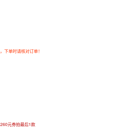
券，下单时请核对订单！
领260元券拍最后1款