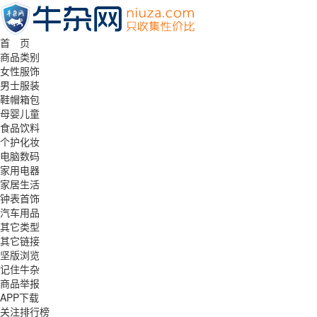
首 页
商品类别
女性服饰
男士服装
鞋帽箱包
母婴儿童
食品饮料
个护化妆
电脑数码
家用电器
家居生活
钟表首饰
汽车用品
其它类型
其它链接
坚版浏览
记住牛杂
商品举报
APP下载
关注排行榜