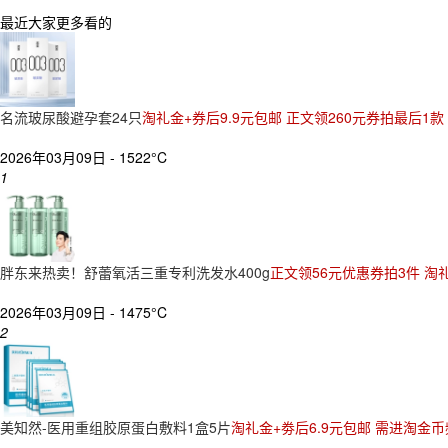
最近大家更多看的
名流玻尿酸避孕套24只
淘礼金+券后9.9元包邮 正文领260元券拍最后1款
2026年03月09日 -
1522°C
1
胖东来热卖！舒蕾氧活三重专利洗发水400g
正文领56元优惠券拍3件 淘礼
2026年03月09日 -
1475°C
2
美知然-医用重组胶原蛋白敷料1盒5片
淘礼金+劵后6.9元包邮 需进淘金