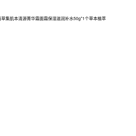
】佰草集肌本清源菁华霜面霜保湿滋润补水50g*1个草本植萃