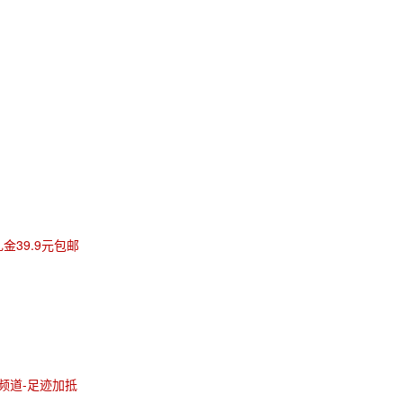
金39.9元包邮
币频道-足迹加抵