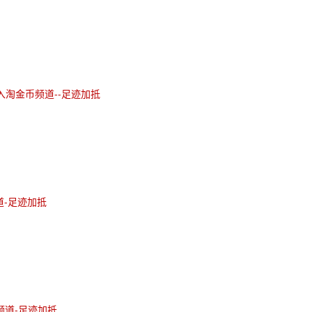
入淘金币频道--足迹加抵
道-足迹加抵
频道-足迹加抵