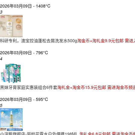
2026年03月09日 -
1408°C
3
科研专利，澳宝控油蓬松去屑洗发水500g
淘金币+淘礼金9.9元包邮 需进
2026年03月09日 -
796°C
4
黑妹牙膏家庭实惠装组合6件套
淘礼金+淘金币15.9元包邮 需进淘金币频
2026年03月09日 -
595°C
5
小浣熊旗舰店-驱蚊花露水户外便携198ML
淘礼金6.8元包邮 需进淘金币