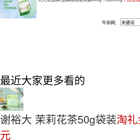
牛杂网：
最近大家更多看的
谢裕大 茉莉花茶50g袋装
淘礼
元