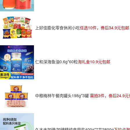
上好佳膨化零食休闲小吃
任选10件，券后34.9元包邮
仁和深海鱼油0.6g*60粒
淘礼金10.9元包邮
中粮梅林午餐肉罐头198g*3罐
需拍3件，劵后24.9
久大未加碘/加碘精纯食用盐400g*7共2800g
下拉点淘