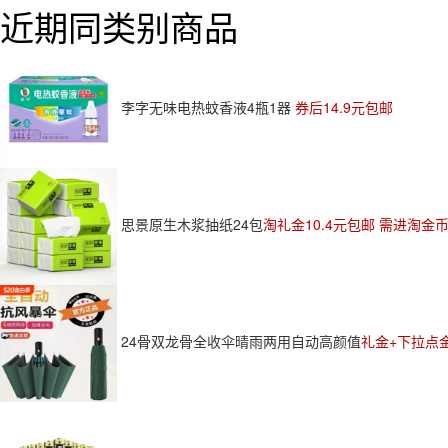
近期同类别商品
李字无味电热蚊香液4瓶1器
券后14.9元包邮
思景原生木浆抽纸24包
淘礼金10.4元包邮 需进淘金币
24骨双龙骨全收伞晴雨两用自动高颜值
礼金+下拉点金