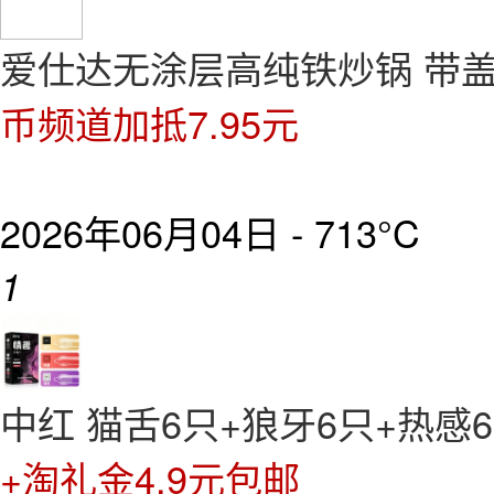
爱仕达无涂层高纯铁炒锅 带盖
币频道加抵7.95元
2026年06月04日 -
713°C
1
中红 猫舌6只+狼牙6只+热感6
+淘礼金4.9元包邮