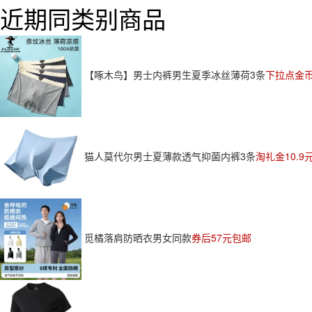
近期同类别商品
【啄木鸟】男士内裤男生夏季冰丝薄荷3条
下拉点金币
猫人莫代尔男士夏薄款透气抑菌内裤3条
淘礼金10.9
觅橘落肩防晒衣男女同款
券后57元包邮