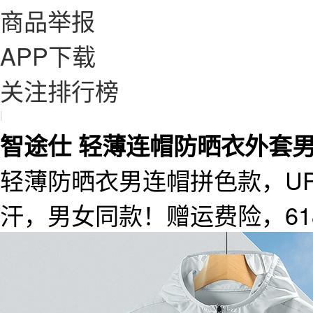
商品举报
APP下载
关注排行榜
|
智途仕 轻薄连帽防晒衣外套
轻薄防晒衣男连帽拼色款，UP
汗，男女同款！赠运费险，6