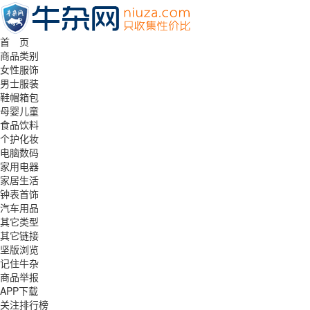
首 页
商品类别
女性服饰
男士服装
鞋帽箱包
母婴儿童
食品饮料
个护化妆
电脑数码
家用电器
家居生活
钟表首饰
汽车用品
其它类型
其它链接
坚版浏览
记住牛杂
商品举报
APP下载
关注排行榜