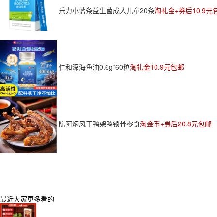
乐力小蓝条益生菌成人儿童20条
淘礼金+券后10.9元
仁和深海鱼油0.6g*60粒
淘礼金10.9元包邮
陈阿炳风干鸭架鸭锁骨零食
淘金币+券后20.8元包邮
最近大家更多看的