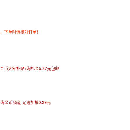
券，下单时请核对订单！
金币大额补贴+淘礼金5.37元包邮
进淘金币频道-足迹加抵0.39元