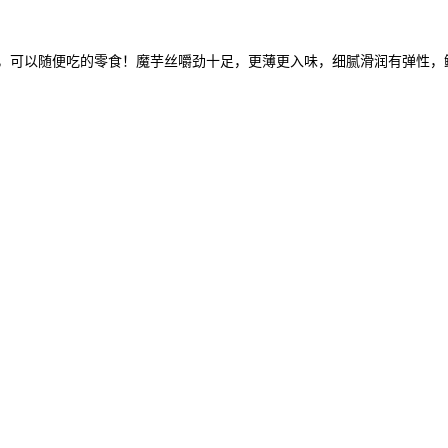
胖，可以随便吃的零食！魔芋丝嚼劲十足，更薄更入味，细腻滑润有弹性，