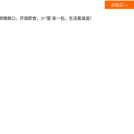
去购买>>
鲜辣爽口，开袋即食，小“饿”来一包，生活美滋滋！