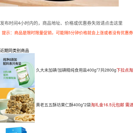
发布时间4小时内的，商品地址、价格或优惠券失效请点击这里
提示：商品是限时限量促销，可能隔5分钟价格就会上涨或者没有优惠
近期同类别商品
久大未加碘/加碘精纯食用盐400g*7共2800g
下拉点淘
黄老五五酥坊果仁酥400g*2袋
淘礼金16.5元包邮 需