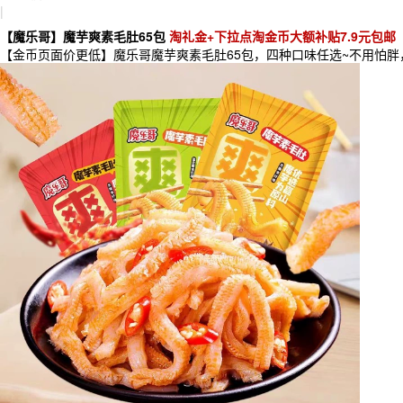
|
【魔乐哥】魔芋爽素毛肚65包
淘礼金+下拉点淘金币大额补贴7.9元包邮
【金币页面价更低】魔乐哥魔芋爽素毛肚65包，四种口味任选~不用怕