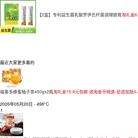
【2盒】专利益生菌乳酸罗伊氏杆菌调理肠胃
淘礼金6
最近大家更多看的
福事多蜂蜜柚子茶450gx2瓶
淘礼金15.9元包邮 进淘金币频道-足迹加抵0.
2026年05月20日 -
498°C
1