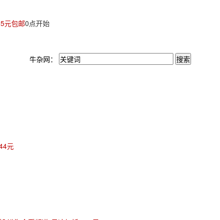
.5元包邮
0点开始
牛杂网：
44元