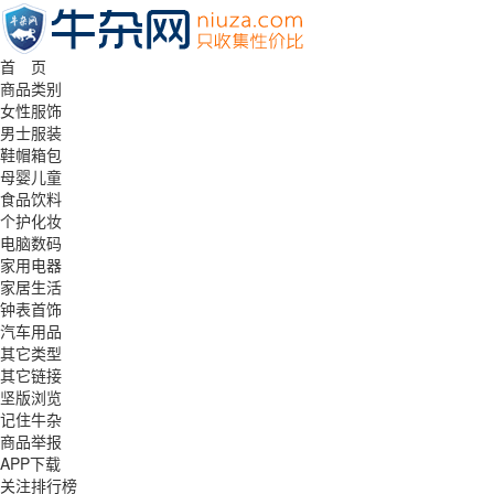
首 页
商品类别
女性服饰
男士服装
鞋帽箱包
母婴儿童
食品饮料
个护化妆
电脑数码
家用电器
家居生活
钟表首饰
汽车用品
其它类型
其它链接
坚版浏览
记住牛杂
商品举报
APP下载
关注排行榜