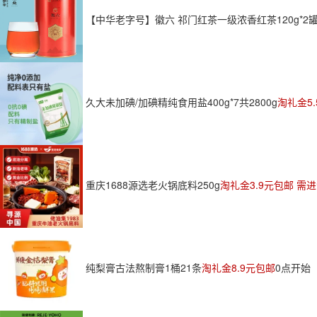
【中华老字号】徽六 祁门红茶一级浓香红茶120g*2罐 
久大未加碘/加碘精纯食用盐400g*7共2800g
淘礼金5
重庆1688源选老火锅底料250g
淘礼金3.9元包邮 需
纯梨膏古法熬制膏1桶21条
淘礼金8.9元包邮
0点开始