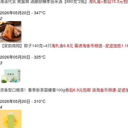
海清代言 爽露爽 酒酿醪糟孝感米酒【880克*2瓶】
淘礼金+劵后15.3元包
2026年05月20日 -
347°C
2
【家韵南翔】粽子140克×4只
淘礼金6.8元 需进淘金币频道--足迹加抵1.1
2026年05月20日 -
325°C
3
浓香型口粮茶！春季新茶碧螺春100g
劵后6.9元包邮 进淘金币频道-足迹加
2026年05月20日 -
310°C
4