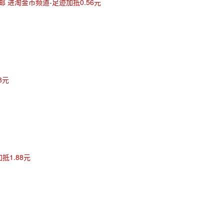
邮 进淘金币频道-足迹加抵0.56元
8元
抵1.88元