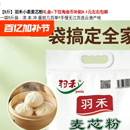
|
【5斤】羽禾小麦麦芯粉
礼金+下拉淘金币补贴9.1元左右包邮
一袋5斤装 - 溃.本.冲.量就几百単‼手慢无江苏连云港产地