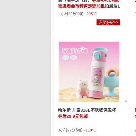
筒（随单送气针）
券后4.4元包邮
需进淘金币频道足迹加抵
拍最后1
款
1 小时33分钟前 -
295°C
去购买>>
哈尔斯 儿童316L不锈钢保温杯
券后29.9元包邮
3小时29分钟前 -
110°C