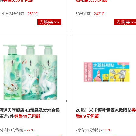
池
券后9.99元包邮
淘礼金5.9元包邮
1 小时24分钟前 -
253°C
53分钟前 -
242°C
去购买>>
去购买>>
阿道夫旗舰店•山海经洗发水合集
20贴！米卡博叶黄素冰敷眼贴
券
任选3件
券后49元包邮
后6.9元包邮
2小时31分钟前 -
72°C
2小时23分钟前 -
55°C