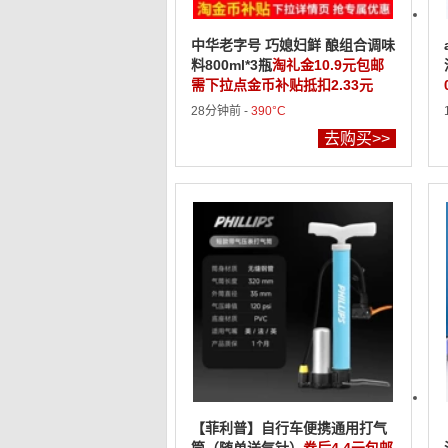
中华老字号 巧媳妇鲜 酿组合调味
料800ml*3瓶
淘礼金10.9元包邮
需下拉点金币补贴抵扣2.33元
28分钟前 -
390°C
去购买>>
【菲利普】自行车便携通用打气