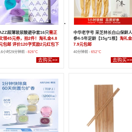
AZZ超薄玻尿酸避孕套16只
需正
中华老字号 采芝林长白山保鲜
文领45元券，拍2件！淘礼金4.8
参4-5年足龄【15g*1根】
淘礼金
元包邮 评价120字奖励2元红包下
7.9元包邮
单可见
16小时29分钟前 -
826°C
40分钟前 -
652°C
去购买>>
去购买>>