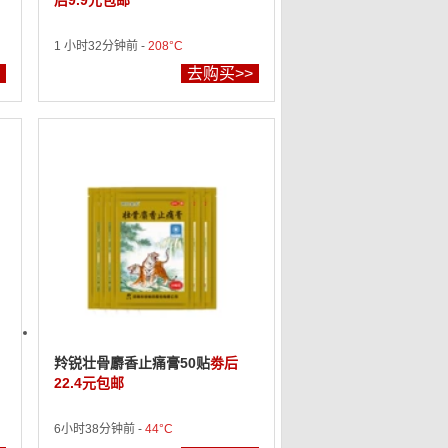
后9.9元包邮
1 小时32分钟前 -
208°C
去购买>>
羚锐壮骨麝香止痛膏50贴
劵后
22.4元包邮
6小时38分钟前 -
44°C