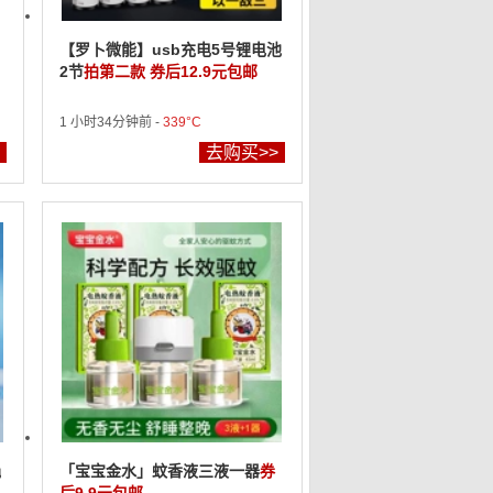
【罗卜微能】usb充电5号锂电池
2节
拍第二款 券后12.9元包邮
1 小时34分钟前 -
339°C
去购买>>
绳
「宝宝金水」蚊香液三液一器
券