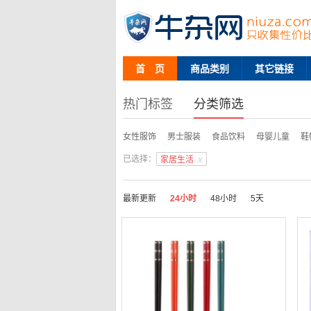
首 页
商品类别
其它链接
热门标签
分类筛选
女性服饰
男士服装
食品饮料
母婴儿童
鞋
理财信息
牛价格
促销信息
手机数码
儿童
已选择：
x
家居生活
最新更新
24小时
48小时
5天