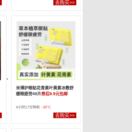
去购买>>
米博护眼贴花青素叶黄素冰敷舒
缓眼疲劳40片
券后9.9元包邮
4小时17分钟前 -
39°C
去购买>>