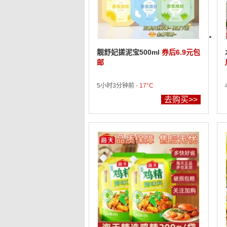
靓舒妃搓泥宝500ml
券后6.9元包
邮
5小时3分钟前 -
17°C
去购买>>