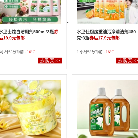
水卫士炫白洁厕剂500ml*3瓶
券
水卫仕厨房重油污净清洁剂480
后19.9元包邮
克*3瓶
券后17.9元包邮
4小时53分钟前 -
16°C
1 小时53分钟前 -
16°C
去购买>>
去购买>>