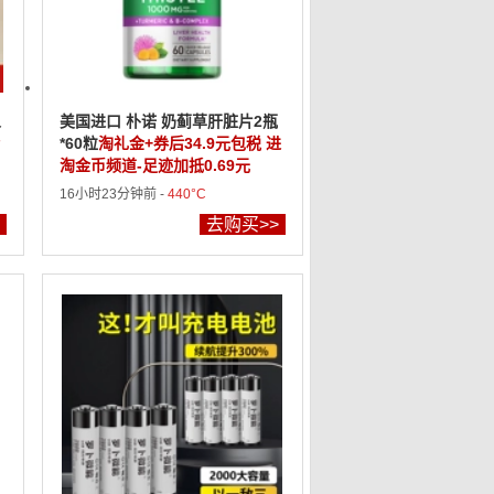
人
美国进口 朴诺 奶蓟草肝脏片2瓶
*60粒
淘礼金+券后34.9元包税 进
淘金币频道-足迹加抵0.69元
16小时23分钟前 -
440°C
去购买>>