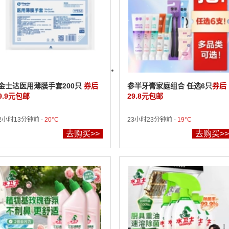
金士达医用薄膜手套200只
券后
参半牙膏家庭组合 任选6只
券后
9.9元包邮
29.8元包邮
2小时13分钟前 -
20°C
23小时23分钟前 -
19°C
去购买>>
去购买>>