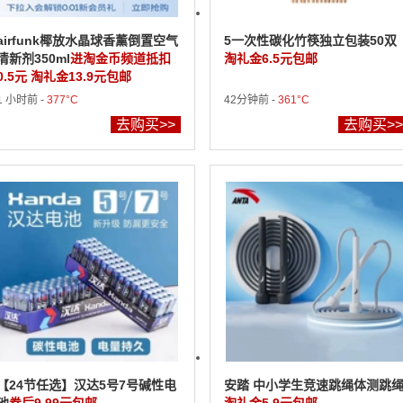
airfunk椰放水晶球香薰倒置空气
5一次性碳化竹筷独立包装50双
清新剂350ml
进淘金币频道抵扣
淘礼金6.5元包邮
0.5元 淘礼金13.9元包邮
1 小时前 -
377°C
42分钟前 -
361°C
去购买>>
去购买>>
【24节任选】汉达5号7号碱性电
安踏 中小学生竞速跳绳体测跳