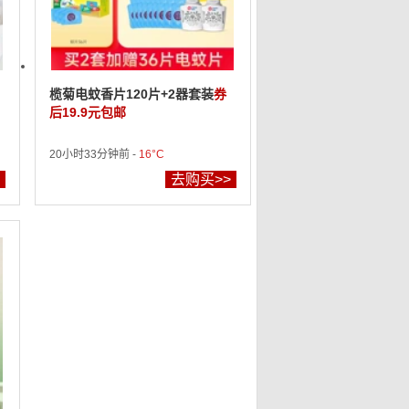
榄菊电蚊香片120片+2器套装
券
后19.9元包邮
20小时33分钟前 -
16°C
去购买>>