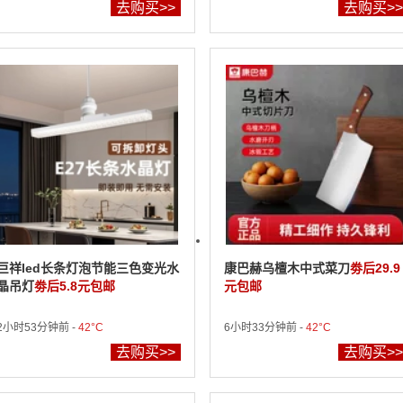
去购买>>
去购买>>
巨祥led长条灯泡节能三色变光水
康巴赫乌檀木中式菜刀
劵后29.9
晶吊灯
劵后5.8元包邮
元包邮
2小时53分钟前 -
42°C
6小时33分钟前 -
42°C
去购买>>
去购买>>