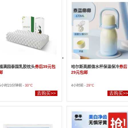
福满园泰国乳胶枕头
券后39元包
哈尔斯高颜值水杯保温保冷
券后
邮
29元包邮
5小时23分钟前 -
30°C
4小时前 -
29°C
去购买>>
去购买>>