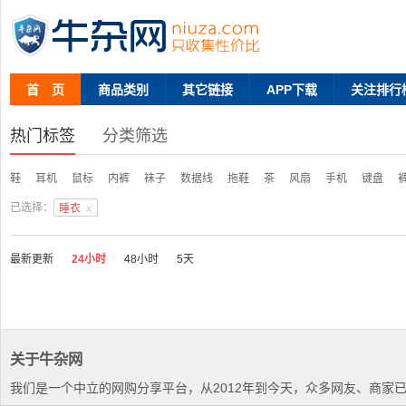
首 页
商品类别
其它链接
APP下载
关注排行
热门标签
分类筛选
鞋
耳机
鼠标
内裤
袜子
数据线
拖鞋
茶
风扇
手机
键盘
已选择：
x
睡衣
最新更新
24小时
48小时
5天
关于牛杂网
我们是一个中立的网购分享平台，从2012年到今天，众多网友、商家已