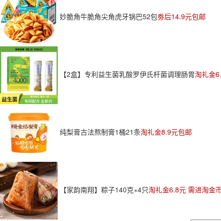
妙脆角牛脆角尖角虎牙锅巴52包
劵后14.9元包邮
【2盒】专利益生菌乳酸罗伊氏杆菌调理肠胃
淘礼金6
纯梨膏古法熬制膏1桶21条
淘礼金8.9元包邮
【家韵南翔】粽子140克×4只
淘礼金6.8元 需进淘金币