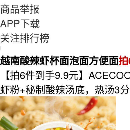
商品举报
APP下载
关注排行榜
|
越南酸辣虾杯面泡面方便面
拍
【拍6件到手9.9元】ACEC
虾粉+秘制酸辣汤底，热汤3